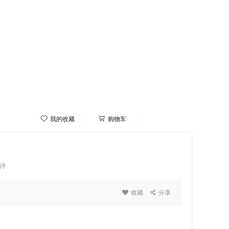



我的收藏
/
购物车
/
我的学院
钟

收藏

分享