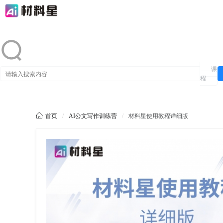
课
程

首页
/
AI公文写作训练营
/
材料星使用教程详细版
g******n
购买了本课程