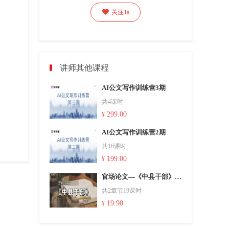

关注Ta
讲师其他课程
AI公文写作训练营3期
共4课时
299.00
¥
AI公文写作训练营2期
共16课时
199.00
¥
官场论文—《中县干部》冯军旗 (下篇）
共2章节19课时
19.90
¥