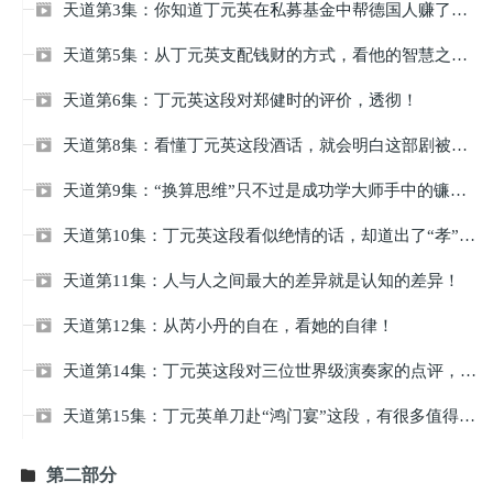
天道第3集：你知道丁元英在私募基金中帮德国人赚了多少钱吗？

天道第5集：从丁元英支配钱财的方式，看他的智慧之道！

天道第6集：丁元英这段对郑健时的评价，透彻！

天道第8集：看懂丁元英这段酒话，就会明白这部剧被禁的原因了！

天道第9集：“换算思维”只不过是成功学大师手中的镰刀罢了！

天道第10集：丁元英这段看似绝情的话，却道出了“孝”的本质！

天道第11集：人与人之间最大的差异就是认知的差异！

天道第12集：从芮小丹的自在，看她的自律！

天道第14集：丁元英这段对三位世界级演奏家的点评，透彻！

天道第15集：丁元英单刀赴“鸿门宴”这段，有很多值得我们细品！

第二部分
