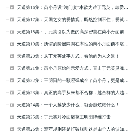
天道第16集：芮小丹设“鸿门宴”本欲为难丁元英，却爱上了他！

天道第17集：天国之女的爱情观，既然控制不住，爱就是了！

天道第18集：丁元英引以为傲的高深智慧在芮小丹面前竟然苍白无力！

天道第19集：所谓的阶层隔阂在率性的芮小丹面前不堪一击！

天道第20集：从丁元英处事方式，看他的为人之道！

天道第21集：芮小丹原始的示爱方式，直击丁元英灵魂！给他上了一课！

天道第22集：王明阳的一颗哑弹成全了芮小丹，更是成全了丁元英！

天道第23集：真正的高手从来都不合群，越合群的人越平庸！

天道第24集：一个人越缺少什么，就会越炫耀什么！

天道第25集：丁元英对冷面诸葛王明阳降维打击

天道第26集：遵守规则还是打破规则这是由个人的认知决定的！
