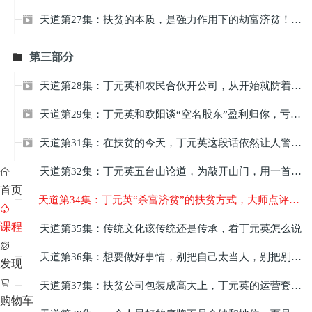
天道第27集：扶贫的本质，是强力作用下的劫富济贫！丁元英厉害了！

第三部分

天道第28集：丁元英和农民合伙开公司，从开始就防着他们，很有远见！

天道第29集：丁元英和欧阳谈“空名股东”盈利归你，亏损算我，豪气！

天道第31集：在扶贫的今天，丁元英这段话依然让人警醒！

天道第32集：丁元英五台山论道，为敲开山门，用一首词挑衅老方丈！


首页
天道第34集：丁元英“杀富济贫”的扶贫方式，大师点评大爱不爱

课程
天道第35集：传统文化该传统还是传承，看丁元英怎么说


天道第36集：想要做好事情，别把自己太当人，别把别人太不当人

发现

天道第37集：扶贫公司包装成高大上，丁元英的运营套路，大赞

购物车