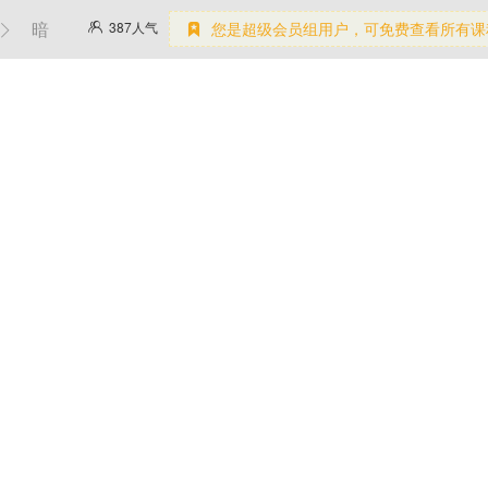
暗
387
人气
您是超级会员组用户，可免费查看所有课


