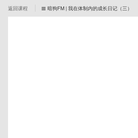
返回课程
暗狗FM | 我在体制内的成长日记（三）

狗FM | 第一期：真实访谈1名部位公务员（上篇）