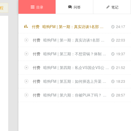
目录
问答
笔记
程



付费
暗狗FM | 第一期：真实访谈1名部 ...
24:17

付费
暗狗FM | 第一期：真实访谈1名部 ...
22:03


付费
暗狗FM | 第三期：不想背锅？体制 ...
19:37


付费
暗狗FM | 第四期：私企VS国企VS公 ...
21:52


付费
暗狗FM | 第五期：如何择选上升渠 ...
18:23


付费
暗狗FM | 第六期：你被PUA了吗？ ...
28:57

